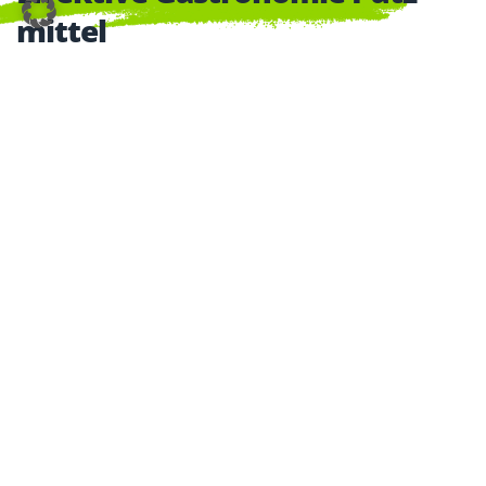
mittel
In der Gastronomie ist die Auswahl der passenden
Gastronomie Putzmittel entscheidend für eine
effiziente und nachhaltige Reinigung. Unsere
Putzmittel zeichnen sich durch hohe Wirksamkeit
bei der Entfernung von Speiseresten, Schmutz und
Rückständen aus verschiedensten Oberflächen aus
– sei es Edelstahl, Fliesen oder Arbeitsflächen aus
Kunststoff. Die schonenden Rezepturen erhalten
die Oberflächenqualität und verhindern
Materialbeschädigungen. Unsere Putzmittel sind
darüber hinaus benutzerfreundlich, leicht
dosierbar und entsprechen den aktuellen
gesetzlichen Hygienevorschriften. Die vielseitigen
Einsatzmöglichkeiten machen sie zur idealen
Lösung für Großküchen, Restaurants und Caterer